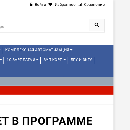
Войти
Избранное
Сравнение
КОМПЛЕКСНАЯ АВТОМАТИЗАЦИЯ
1С:ЗАРПЛАТА 8
ЗУП КОРП
БГУ И ЗКГУ
1С:УПРАВЛЕНИЕ ХОЛДИНГОМ
ИЕ
1С:МЕДИЦИНА
WEB, JAVA И ANDROID
Т В ПРОГРАММЕ