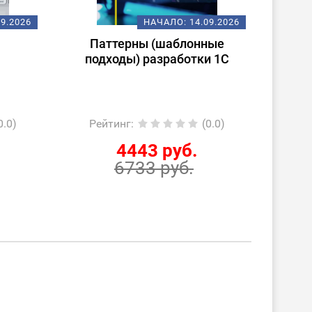
09.2026
НАЧАЛО:
14.09.2026
Паттерны (шаблонные
По
подходы) разработки 1С
1С:С
«1С:
0.0)
Рейтинг
:
(0.0)
Ре
4443 руб.
6733 руб.