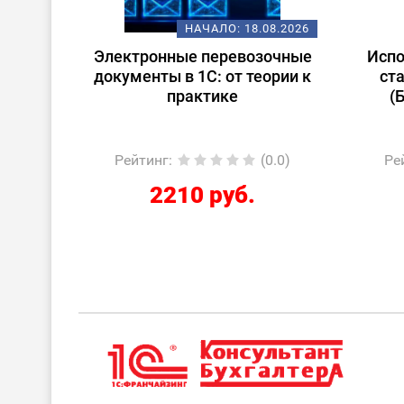
08.2026
НАЧАЛО:
18.08.2026
ену
Электронные перевозочные
Испо
ьтант
документы в 1С: от теории к
ст
практике
(
 учет
0.0)
Рейтинг
:
(0.0)
Ре
2210 руб.