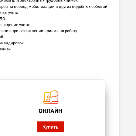
приеме для электронных трудовых книжек.
ров на период мобилизации и других подобных событий.
ого учета.
ДО.
 ведение учета:
ания при оформлении приема на работу.
ий.
омандировок.
ение».
ОНЛАЙН
Купить