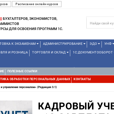
урсов
Расписание онлайн-курсов
0
БУХГАЛТЕРОВ, ЭКОНОМИСТОВ,
РАММИСТОВ
РСЫ ДЛЯ ОСВОЕНИЯ ПРОГРАММ 1С.
ТОВКА К ЭКЗАМЕНАМ
АДМИНИСТРИРОВАНИЕ
ЭДО
УНФ
ВЛЯ И РОЗНИЦА
ТОРГОВЛЯ И СКЛАД
1С:ДОКУМЕНТООБОРОТ
ДЛЯ ПРЕПОДАВАТЕЛЕЙ ШКОЛЬНЫХ КУРСОВ
ДЛЯ ШКОЛЬНИКОВ
НИЕ
ПОЛЕЗНЫЕ ССЫЛКИ
УРСЫ (ПРОФЕССИОНАЛЬНЫЕ ПРОБЫ) 4-6 ЧАСОВ ОТ 12 ЛЕТ
ДРУГ
ТИКА ОБРАБОТКИ ПЕРСОНАЛЬНЫХ ДАННЫХ
КОНТАКТЫ
и управление персоналом» (Редакция 3.1)
КАДРОВЫЙ УЧЕ