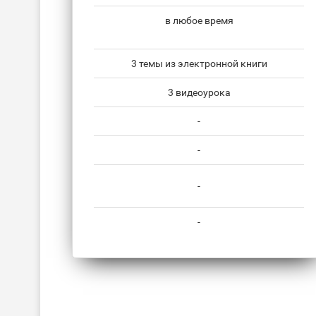
в любое время
3 темы из электронной книги
3 видеоурока
-
-
-
-