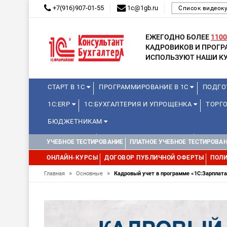
+7(916)907-01-55
1c@1gb.ru
Список видеок
ЕЖЕГОДНО БОЛЕЕ
1100
КАДРОВИКОВ И ПРОГ
ИСПОЛЬЗУЮТ НАШИ КУ
СТАРТ В 1С
ПРОГРАММИРОВАНИЕ В 1С
ПОДГО
1С:ERP
1С:БУХГАЛТЕРИЯ И УПРОЩЕНКА
ТОРГО
БЮДЖЕТНИКАМ
МИНИ-КУРСЫ
КУРСЫ ДЛЯ ШКОЛЬНИКОВ
КУРСЫ 
УЧЕБНОЕ ТЕСТИРОВАНИЕ
ПЛАТНОЕ УЧЕБНОЕ ТЕСТИРОВА
УПРАВЛЕНИЕ ПРОЕКТАМИ
УПРАВЛЕНЦАМ
МИНИ-К
ОНЛАЙН-КУРСЫ
ДОГОВОР ПУБЛИЧНОЙ ОФЕРТЫ
ПОЛИ
»
»
Главная
Основные
Кадровый учет в программе «1С:Зарплата 