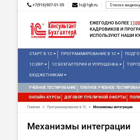
+7(916)907-01-55
1c@1gb.ru
Список видеок
ЕЖЕГОДНО БОЛЕЕ
1100
КАДРОВИКОВ И ПРОГ
ИСПОЛЬЗУЮТ НАШИ КУ
СТАРТ В 1С
ПРОГРАММИРОВАНИЕ В 1С
ПОДГО
1С:ERP
1С:БУХГАЛТЕРИЯ И УПРОЩЕНКА
ТОРГО
БЮДЖЕТНИКАМ
МИНИ-КУРСЫ
КУРСЫ ДЛЯ ШКОЛЬНИКОВ
КУРСЫ 
УЧЕБНОЕ ТЕСТИРОВАНИЕ
ПЛАТНОЕ УЧЕБНОЕ ТЕСТИРОВА
УПРАВЛЕНИЕ ПРОЕКТАМИ
УПРАВЛЕНЦАМ
МИНИ-К
ОНЛАЙН-КУРСЫ
ДОГОВОР ПУБЛИЧНОЙ ОФЕРТЫ
ПОЛИ
»
»
Главная
Программирование в 1С
Механизмы интеграции
Механизмы интеграции