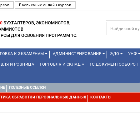
урсов
Расписание онлайн-курсов
0
БУХГАЛТЕРОВ, ЭКОНОМИСТОВ,
РАММИСТОВ
РСЫ ДЛЯ ОСВОЕНИЯ ПРОГРАММ 1С.
ТОВКА К ЭКЗАМЕНАМ
АДМИНИСТРИРОВАНИЕ
ЭДО
УНФ
ВЛЯ И РОЗНИЦА
ТОРГОВЛЯ И СКЛАД
1С:ДОКУМЕНТООБОРОТ
ДЛЯ ПРЕПОДАВАТЕЛЕЙ ШКОЛЬНЫХ КУРСОВ
ДЛЯ ШКОЛЬНИКОВ
НИЕ
ПОЛЕЗНЫЕ ССЫЛКИ
УРСЫ (ПРОФЕССИОНАЛЬНЫЕ ПРОБЫ) 4-6 ЧАСОВ ОТ 12 ЛЕТ
ДРУГ
ТИКА ОБРАБОТКИ ПЕРСОНАЛЬНЫХ ДАННЫХ
КОНТАКТЫ