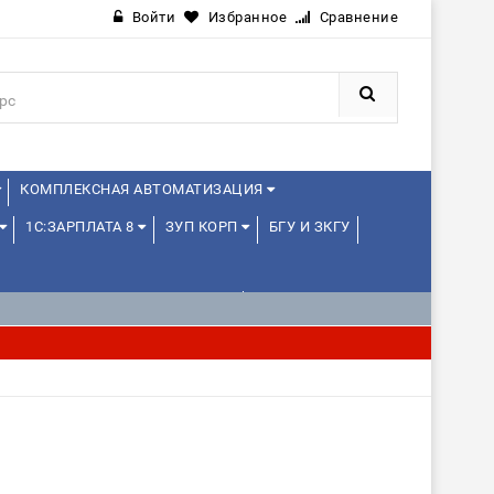
Войти
Избранное
Сравнение
КОМПЛЕКСНАЯ АВТОМАТИЗАЦИЯ
1С:ЗАРПЛАТА 8
ЗУП КОРП
БГУ И ЗКГУ
1С:УПРАВЛЕНИЕ ХОЛДИНГОМ
ИЕ
1С:МЕДИЦИНА
WEB, JAVA И ANDROID