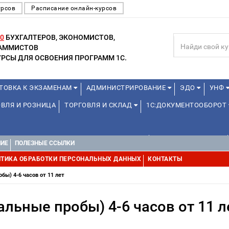
урсов
Расписание онлайн-курсов
0
БУХГАЛТЕРОВ, ЭКОНОМИСТОВ,
РАММИСТОВ
РСЫ ДЛЯ ОСВОЕНИЯ ПРОГРАММ 1С.
ТОВКА К ЭКЗАМЕНАМ
АДМИНИСТРИРОВАНИЕ
ЭДО
УНФ
ВЛЯ И РОЗНИЦА
ТОРГОВЛЯ И СКЛАД
1С:ДОКУМЕНТООБОРОТ
ДЛЯ ПРЕПОДАВАТЕЛЕЙ ШКОЛЬНЫХ КУРСОВ
ДЛЯ ШКОЛЬНИКОВ
НИЕ
ПОЛЕЗНЫЕ ССЫЛКИ
УРСЫ (ПРОФЕССИОНАЛЬНЫЕ ПРОБЫ) 4-6 ЧАСОВ ОТ 12 ЛЕТ
ДРУГ
ТИКА ОБРАБОТКИ ПЕРСОНАЛЬНЫХ ДАННЫХ
КОНТАКТЫ
ы) 4-6 часов от 11 лет
льные пробы) 4-6 часов от 11 л