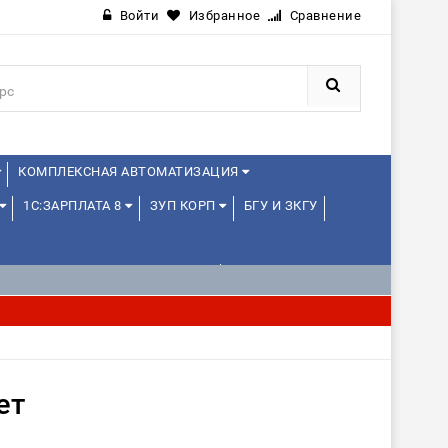
Войти
Избранное
Сравнение
КОМПЛЕКСНАЯ АВТОМАТИЗАЦИЯ
1С:ЗАРПЛАТА 8
ЗУП КОРП
БГУ И ЗКГУ
1С:УПРАВЛЕНИЕ ХОЛДИНГОМ
ИЕ
1С:МЕДИЦИНА
WEB, JAVA И ANDROID
ет