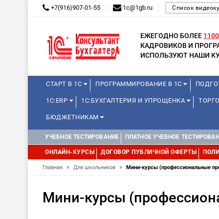
+7(916)907-01-55
1c@1gb.ru
Список видеок
ЕЖЕГОДНО БОЛЕЕ
1100
КАДРОВИКОВ И ПРОГ
ИСПОЛЬЗУЮТ НАШИ КУ
СТАРТ В 1С
ПРОГРАММИРОВАНИЕ В 1С
ПОДГО
1С:ERP
1С:БУХГАЛТЕРИЯ И УПРОЩЕНКА
ТОРГО
БЮДЖЕТНИКАМ
МИНИ-КУРСЫ
КУРСЫ ДЛЯ ШКОЛЬНИКОВ
КУРСЫ 
УЧЕБНОЕ ТЕСТИРОВАНИЕ
ПЛАТНОЕ УЧЕБНОЕ ТЕСТИРОВА
УПРАВЛЕНИЕ ПРОЕКТАМИ
УПРАВЛЕНЦАМ
МИНИ-К
ОНЛАЙН-КУРСЫ
ДОГОВОР ПУБЛИЧНОЙ ОФЕРТЫ
ПОЛИ
»
»
Главная
Для школьников
Мини-курсы (профессиональные проб
Мини-курсы (профессиона