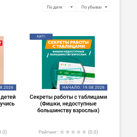
ХИТ!
08.2026
НАЧАЛО:
19.08.2026
 детей
Секреты работы с таблицами
аучись
(Фишки, недоступные
большинству взрослых)
0.0)
Рейтинг
:
(0.0)