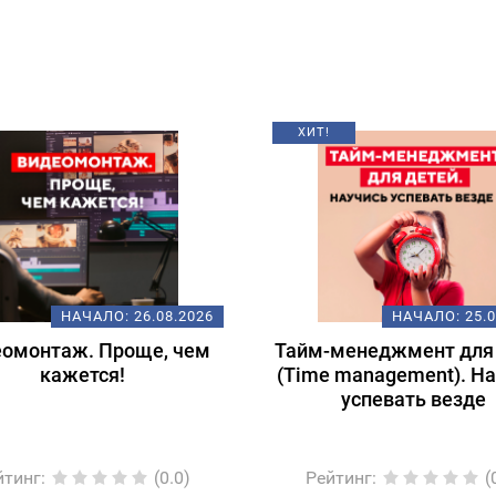
ХИТ!
НАЧАЛО:
26.08.2026
НАЧАЛО:
25.
омонтаж. Проще, чем
Тайм-менеджмент для
кажется!
(Time management). Н
успевать везде
йтинг
:
(0.0)
Рейтинг
:
(